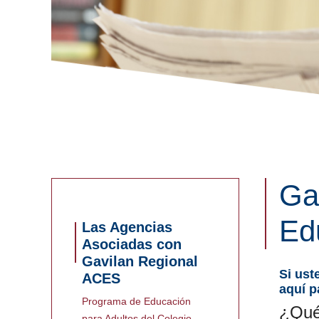
Ga
Ed
Las Agencias
Asociadas con
Gavilan Regional
Si ust
ACES
aquí p
Programa de Educación
¿Qué
para Adultos del Colegio